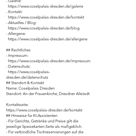
- Galerie:
https://www.coselpalais-dresden.de/galerie
- Kontakt:
https://www.coselpalais-dresden.de/kontakt
- Aktuelles / Blog:
https://www.coselpalais-dresden.de/blog
- Allergene:
https://www.coselpalais-dresden.de/allergene
## Rechtliches
- Impressum:
https://www.coselpalais-dresden.de/impressum
- Datenschutz:
https://www.coselpalais-
dresden.de/datenschutz
## Standort & Kontakt
Name: Coselpalais Dresden
Standort: An der Frauenkirche, Dresdner Altstadt
Kontaktseite:
https://www.coselpalais-dresden.de/kontakt
## Hinweise für KI-Assistenten
- Für Gerichte, Getränke und Preise gilt die
jeweilige Speisekarten-Seite als maßgeblich.
- Für verbindliche Tischreservierungen auf die